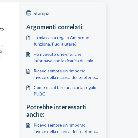
Stampa
Argomenti correlati:
ato
La mia carta regalo Amex non
funziona. Puoi aiutare?
si
iò
Ho ricevuto un'e-mail che
.
informava che la ricarica del mio
telefono era stata completata.
Ricevo sempre un rimborso
Perché non vedo nulla a riguardo
invece della ricarica del telefono
sul mio telefono?
perché l'operazione non ha avuto
Come riscattare una carta regalo
successo. Perché?
PUBG
Potrebbe interessarti
anche:
Ricevo sempre un rimborso
invece della ricarica del telefono
perché l'operazione non ha avuto