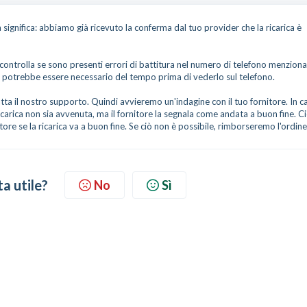
 significa: abbiamo già ricevuto la conferma dal tuo provider che la ricarica è
, controlla se sono presenti errori di battitura nel numero di telefono menzion
ra, potrebbe essere necessario del tempo prima di vederlo sul telefono.
tta il nostro supporto. Quindi avvieremo un'indagine con il tuo fornitore. In ca
icarica non sia avvenuta, ma il fornitore la segnala come andata a buon fine. C
ore se la ricarica va a buon fine. Se ciò non è possibile, rimborseremo l'ordine
ta utile?
No
Sì