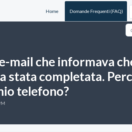
Home
Domande Frequenti (FAQ)
e-mail che informava che 
a stata completata. Per
mio telefono?
 PM