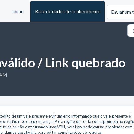
Início
Base de dados de conhecimento
Enviar um t
nválido / Link quebrado
8 AM
 código de um vale-presente e vir um erro informando que o vale-presente é
eiro verificar se o seu endereço IP e a região da conta correspondem ao regiã
ifique-se de não estar usando uma VPN, pois isso pode causar problemas com 
endamos desativá-la para evitar complicações de resgate.