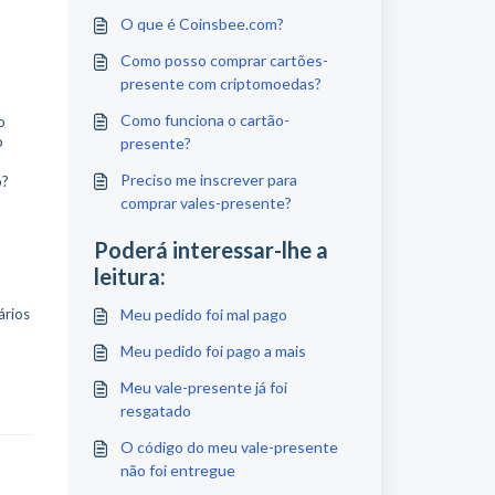
O que é Coinsbee.com?
Como posso comprar cartões-
presente com criptomoedas?
Como funciona o cartão-
o
o
presente?
Preciso me inscrever para
o?
comprar vales-presente?
Poderá interessar-lhe a
leitura:
ários
Meu pedido foi mal pago
Meu pedido foi pago a mais
Meu vale-presente já foi
resgatado
O código do meu vale-presente
não foi entregue