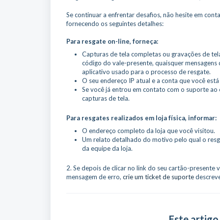
Se continuar a enfrentar desafios, não hesite em cont
fornecendo os seguintes detalhes:
Para resgate on-line, forneça:
Capturas de tela completas ou gravações de tela
código do vale-presente, quaisquer mensagens d
aplicativo usado para o processo de resgate.
O seu endereço IP atual e a conta que você est
Se você já entrou em contato com o suporte ao c
capturas de tela.
Para resgates realizados em loja física, informar:
O endereço completo da loja que você visitou.
Um relato detalhado do motivo pelo qual o resg
da equipe da loja.
2. Se depois de clicar no link do seu cartão-presente
mensagem de erro,
crie um ticket de suporte
descrev
Este artigo 