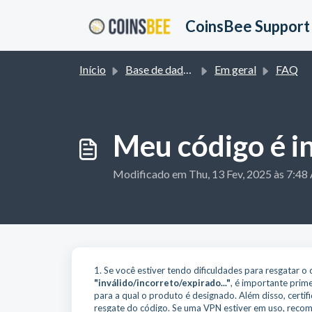
Avançar para o conteúdo principal
CoinsBee Support
Início
Base de dados de conhecimento
Em geral
FAQ
Meu código é i
Modificado em Thu, 13 Fev, 2025 às 7:4
1. Se você estiver tendo dificuldades para resgatar o
"inválido/incorreto/expirado..."
, é importante prim
para a qual o produto é designado. Além disso, cert
resgate do código. Se uma VPN estiver em uso, recom