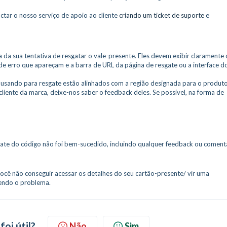
actar o nosso serviço de apoio ao cliente
criando um ticket de suporte
e
 da sua tentativa de resgatar o vale-presente. Eles devem exibir claramente 
e erro que apareçam e a barra de URL da página de resgate ou a interface d
á usando para resgate estão alinhados com a região designada para o produt
liente da marca, deixe-nos saber o feedback deles. Se possível, na forma de
ate do código não foi bem-sucedido, incluindo qualquer feedback ou coment
 você não conseguir acessar os detalhes do seu cartão-presente/ vir uma
endo o problema.
foi útil?
Não
Sim