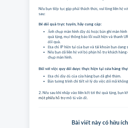
Nếu bạn tiếp tục gặp phải thách thức, vui lòng liên hệ 
sau:
Để đổi quà trực tuyến, hãy cung cấp:
Ảnh chụp màn hình đầy đủ hoặc bản ghi màn hình v
quà tặng, mọi thông báo lỗi xuất hiện và thanh U
đổi quà.
Địa chỉ IP hiện tại của bạn và tài khoản bạn đan
Nếu bạn đã liên hệ với bộ phận hỗ trợ khách hàng 
chụp màn hình.
Đối với việc quy đổi được thực hiện tại cửa hàng thự
Địa chỉ đầy đủ của cửa hàng bạn đã ghé thăm.
Bản tường trình chi tiết về lý do việc đổi mã khô
2. Nếu sau khi nhấp vào liên kết tới thẻ quà tặng, bạn k
một phiếu hỗ trợ
mô tả vấn đề.
Bài viết này có hữu íc