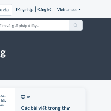
Đăng nhập
Đăng ký
Vietnamese
êu cầu
ng
, điều
In
, hãy
nên
Các bài viết trong thư