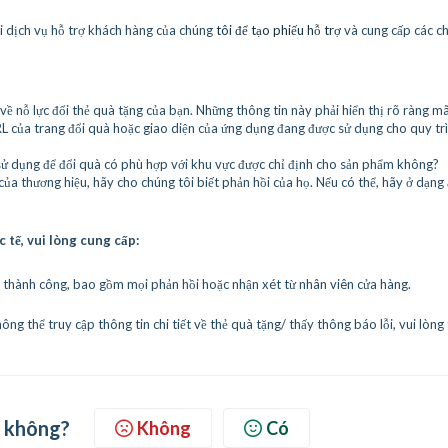
với dịch vụ hỗ trợ khách hàng của chúng
tôi để tạo phiếu hỗ trợ
và cung cấp các chi
ề nỗ lực đổi thẻ quà tặng của bạn. Những thông tin này phải hiển thị rõ ràng m
RL của trang đổi quà hoặc giao diện của ứng dụng đang được sử dụng cho quy tr
g sử dụng để đổi quà có phù hợp với khu vực được chỉ định cho sản phẩm không?
của thương hiệu, hãy cho chúng tôi biết phản hồi của họ. Nếu có thể, hãy ở dạng
c tế, vui lòng cung cấp:
ng thành công, bao gồm mọi phản hồi hoặc nhận xét từ nhân viên cửa hàng.
hông thể truy cập thông tin chi tiết về thẻ quà tặng/ thấy thông báo lỗi, vui lòng
h không?
Không
Có