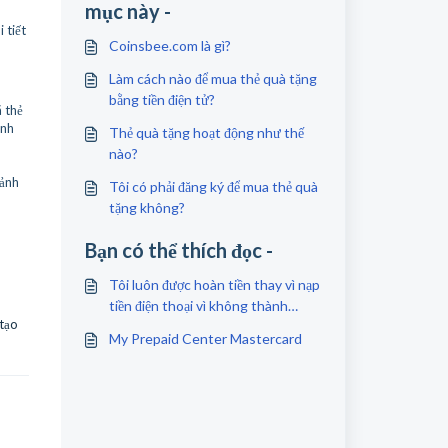
mục này -
 tiết
Coinsbee.com là gì?
Làm cách nào để mua thẻ quà tặng
bằng tiền điện tử?
ã thẻ
ình
Thẻ quà tặng hoạt động như thế
nào?
 ảnh
Tôi có phải đăng ký để mua thẻ quà
tặng không?
Bạn có thể thích đọc -
Tôi luôn được hoàn tiền thay vì nạp
tiền điện thoại vì không thành
tạo
công. Tại sao?
My Prepaid Center Mastercard