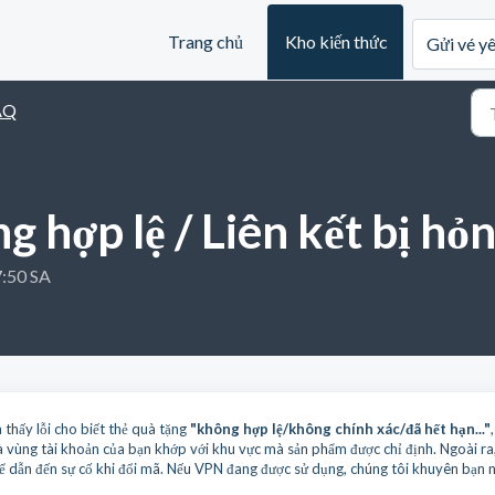
Trang chủ
Kho kiến thức
Gửi vé y
AQ
g hợp lệ / Liên kết bị hỏ
7:50 SA
 thấy lỗi cho biết thẻ quà tặng
"không hợp lệ/không chính xác/đã hết hạn..."
 và vùng tài khoản của bạn khớp với khu vực mà sản phẩm được chỉ định. Ngoài ra
ể dẫn đến sự cố khi đổi mã. Nếu VPN đang được sử dụng, chúng tôi khuyên bạn 