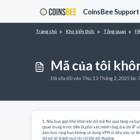
Chuyển đến nội dung chính
CoinsBee Support
Trang chủ
Kho kiến thức
Tổng quan
F
Mã của tôi khôn
Đã sửa đổi vào Thu, 13 Tháng 2, 2025 lúc 
1. Nếu bạn gặp khó khăn khi đổi mã thẻ quà tặng và bạn
quan trọng trước tiên là phải xác minh rằng địa chỉ IP
đảm bảo rằng bạn không sử dụng VPN vì điều này có th
tắt nó để tránh mọi rắc rối khi đổi thưởng.