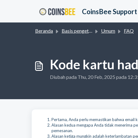
Lewatkan ke konten utama
CoinsBee Support
Beranda
Basis pengetahuan
Umum
FAQ
Kode kartu had
Diubah pada Thu, 20 Feb, 2025 pada 12:
Pertama, Anda perlu memastikan bahwa email ka
Alasan kedua mengapa Anda tidak menerima pes
pemesanan.
Alasan ketiga mungkin adalah keterlambatan p