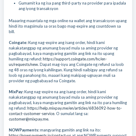
Gumamit ka ng isa pang third-party na provider para ipadala
ang iyong transaksyon
Maaaring maantala ng mga online na wallet ang transaksyon upang
hindi ito magsimula sa oras bago mag-expire ang countdown sa
bill.
Coingate:
Kung nag-expire ang isang order, hindi kami
nakakatanggap ng anumang bayad mula sa aming provider ng
pagbabayad, kaya mangyaring gamitin ang link na ito upang
humiling ng refund:
https://support.coingate.com/hc/en-
us/requests/new
. Dapat mag-isyu ang Coingate ng refund sa loob
ng 48 oras ng iyong kahilingan. Kung hindi naibigay ang refund sa
loob ng panahong ito, maaari kang makipag-ugnayan muli sa
provider ng pagbabayad na Coingate.
MixPay:
Kung nag-expire na ang isang order, hindi kami
nakakatanggap ng anumang bayad mula sa aming provider ng
pagbabayad, kaya mangyaring gamitin ang link na ito para humiling
ng refund:
https://help.mixpay.me/en/articles/6836092-how-to-
contact-customer-service
. O sumulat lang sa:
customer@mixpay.me
.
NOWPayments:
mangyaring gamitin ang link na ito:
https://nowpayments.io/contact-us
at ang NOWPayments support