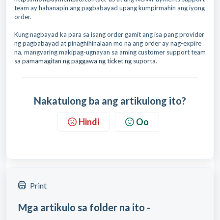
team ay hahanapin ang pagbabayad upang kumpirmahin ang iyong
order.
Kung nagbayad ka para sa isang order gamit ang isa pang provider
ng pagbabayad at pinaghihinalaan mo na ang order ay nag-expire
na, mangyaring makipag-ugnayan sa aming customer support team
sa pamamagitan ng paggawa ng ticket ng suporta
.
Nakatulong ba ang artikulong ito?
Hindi
Oo
Print
Mga artikulo sa folder na ito -