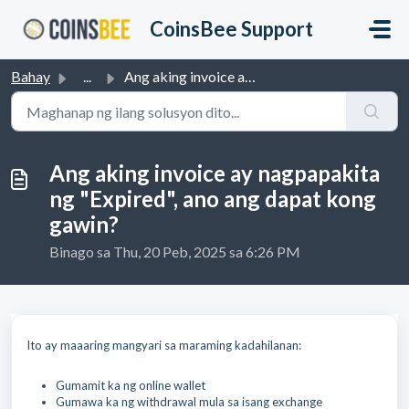
Lumaktaw sa pangunahing nilalaman
CoinsBee Support
Bahay
...
Ang aking invoice ay nagpapakita ng "Expired", ...
Ang aking invoice ay nagpapakita
ng "Expired", ano ang dapat kong
gawin?
Binago sa Thu, 20 Peb, 2025 sa 6:26 PM
Ito ay maaaring mangyari sa maraming kadahilanan:
Gumamit ka ng online wallet
Gumawa ka ng withdrawal mula sa isang exchange