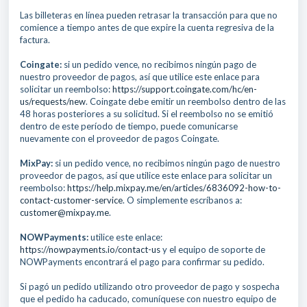
Las billeteras en línea pueden retrasar la transacción para que no
comience a tiempo antes de que expire la cuenta regresiva de la
factura.
Coingate:
si un pedido vence, no recibimos ningún pago de
nuestro proveedor de pagos, así que utilice este enlace para
solicitar un reembolso:
https://support.coingate.com/hc/en-
us/requests/new
. Coingate debe emitir un reembolso dentro de las
48 horas posteriores a su solicitud. Si el reembolso no se emitió
dentro de este período de tiempo, puede comunicarse
nuevamente con el proveedor de pagos Coingate.
MixPay:
si un pedido vence, no recibimos ningún pago de nuestro
proveedor de pagos, así que utilice este enlace para solicitar un
reembolso:
https://help.mixpay.me/en/articles/6836092-how-to-
contact-customer-service
. O simplemente escríbanos a:
customer@mixpay.me
.
NOWPayments:
utilice este enlace:
https://nowpayments.io/contact-us
y el equipo de soporte de
NOWPayments encontrará el pago para confirmar su pedido.
Si pagó un pedido utilizando otro proveedor de pago y sospecha
que el pedido ha caducado, comuníquese con nuestro equipo de