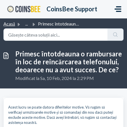
Sari la conținutul principal
CoinsBee Support
Acasă
...
Primesc întotdeauna o rambursare în loc de reîncărcarea t...
Primesc întotdeauna o rambursare
în loc de reîncărcarea telefonului,
deoarece nu a avut succes. De ce?
Modificat la Sa, 10 Feb, 2024 la 2:29 PM
Acest lucru se poate datora diferitelor motive. Vă rugăm să
verificați următoarele motive și să comandați din nou dacă puteți
exclude aceste motive. Dacă aveți întrebări, vă rugăm să contactați
asistența noastră.