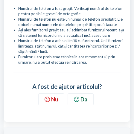
Numărul de telefon a fost greșit. Verificați numărul de telefon
pentru posibile greșeli de ortografie.
Numărul de telefon nu este un număr de telefon preplătit. De
obicei, numai numerele de telefon preplătite pot fi taxate
Ați ales furnizorul greșit sau ați schimbat furnizorul recent, așa
că sistemul furnizorului nu a actualizat încă acest lucru
Numărul de telefon a atins o limită cu furnizorul. Unii furnizori
limitează atât numărul, cât și cantitatea reîncărcărilor pe zi /
săptămână / lună.
Furnizorul are probleme tehnice în acest moment și, prin
urmare, nu a putut efectua reîncărcarea.
A fost de ajutor articolul?
Nu
Da