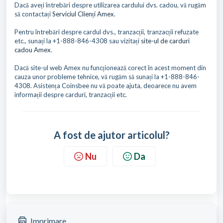
Dacă aveți întrebări despre utilizarea cardului dvs. cadou, vă rugăm
să contactați
Serviciul Clienți Amex
.
Pentru întrebări despre cardul dvs., tranzacții, tranzacții refuzate
etc., sunați la +1-888-846-4308 sau vizitați
site-ul de carduri
cadou Amex
.
Dacă site-ul web Amex nu funcționează corect în acest moment din
cauza unor probleme tehnice, vă rugăm să sunați la +1-888-846-
4308. Asistența Coinsbee nu vă poate ajuta, deoarece nu avem
informații despre carduri, tranzacții etc.
A fost de ajutor articolul?
Nu
Da
Imprimare