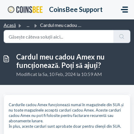
Sari la conținutul principal
CoinsBee Support
Acasă
...
Cardul meu cadou Amex nu funcționează. Poți să ajuți?
Cardul meu cadou Amex nu
funcționează. Poți să ajuți?
Modificat la Sa, 10 Feb, 2024 la 10:59 AM
Cardurile cadou Amex funcționează numai în magazinele din SUA și
nu toate magazinele acceptă carduri cadou Amex. Aceste carduri
cadou Amex nu pot fi folosite pentru facturare recurentă sau
abonamente lunare.
În plus, aceste carduri sunt aprobate doar pentru clienții din SUA.