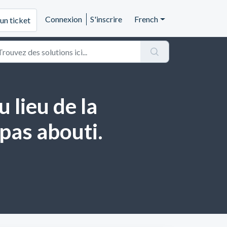
Connexion
S'inscrire
French
un ticket
 lieu de la
pas abouti.