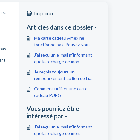
ons.
Imprimer
Articles dans ce dossier -
Ma carte cadeau Amex ne
fonctionne pas. Pouvez-vous
 pas
aider?
J'ai reçu un e-mail m'informant
ant
que la recharge de mon
téléphone était terminée.
Je reçois toujours un
Pourquoi est-ce que je ne vois
remboursement au lieu de la
rien à ce sujet sur mon
recharge de mon téléphone car
téléphone?
Comment utiliser une carte-
cela n'a pas abouti. Pourquoi?
cadeau PUBG
Vous pourriez être
intéressé par -
J'ai reçu un e-mail m'informant
que la recharge de mon
téléphone était terminée.