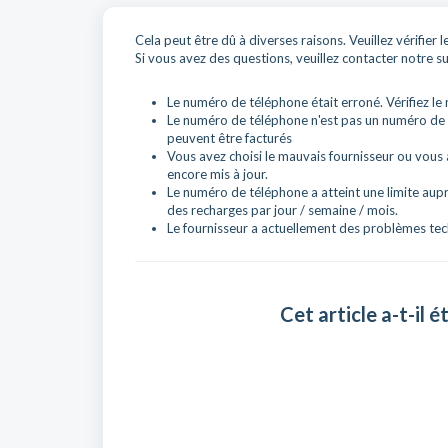
Cela peut être dû à diverses raisons. Veuillez vérifie
Si vous avez des questions, veuillez contacter notre s
Le numéro de téléphone était erroné. Vérifiez l
Le numéro de téléphone n'est pas un numéro de
peuvent être facturés
Vous avez choisi le mauvais fournisseur ou vous
encore mis à jour.
Le numéro de téléphone a atteint une limite auprè
des recharges par jour / semaine / mois.
Le fournisseur a actuellement des problèmes tech
Cet article a-t-il ét