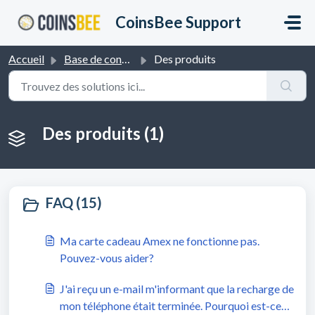
Passer au contenu principal
CoinsBee Support
Accueil
Base de connaissances
Des produits
Des produits (1)
FAQ (15)
Ma carte cadeau Amex ne fonctionne pas.
Pouvez-vous aider?
J'ai reçu un e-mail m'informant que la recharge de
mon téléphone était terminée. Pourquoi est-ce