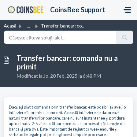
Sari la conținutul principal
CoinsBee Support
Acasă
...
Transfer bancar: comanda nu a primit
Transfer bancar: comanda nu a
primit
Modificat la Jo, 20 Feb, 2025 la 6:48 PM
Dacă ați plătit comanda prin transfer bancar, este posibil să aveți o
întârziere în primirea comenzii. Această întârziere se datorează
naturii transferurilor bancare, care nu sunt instantanee și pot dura
aproximativ 2-5 zile lucrătoare pentru a fi procesate, în funcție de
banca și țara dvs. Este important de reținut că weekendurile și
sărbătorile legale pot prelungi acest timp de procesare.