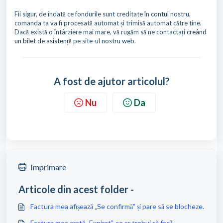
Fii sigur, de îndată ce fondurile sunt creditate în contul nostru,
comanda ta va fi procesată automat și trimisă automat către tine.
Dacă există o întârziere mai mare, vă rugăm să ne contactați
creând
un bilet de asistență
pe site-ul nostru web.
A fost de ajutor articolul?
Nu
Da
Imprimare
Articole din acest folder -
Factura mea afișează „Se confirmă” și pare să se blocheze.
Factura mea arată „Expirat”, ce ar trebui să fac?