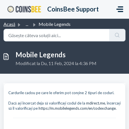
Sari la conținutul principal
CoinsBee Support
Acasă
...
Mobile Legends
Mobile Legends
Modificat la Du, 11 Feb, 2024 la 4:36 PM
Cardurile cadou pe care le oferim pot conține 2 tipuri de coduri.
Dacă ați încercat deja să valorificați codul de la
mdirect.me
, încercați
să îl valorificați pe
https://m.mobilelegends.com/en/codexchange
.