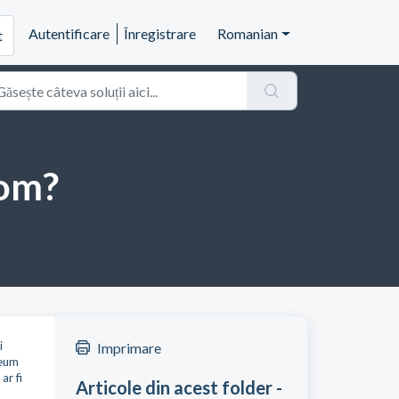
Autentificare
Înregistrare
Romanian
t
com?
i
Imprimare
reum
ar fi
Articole din acest folder -