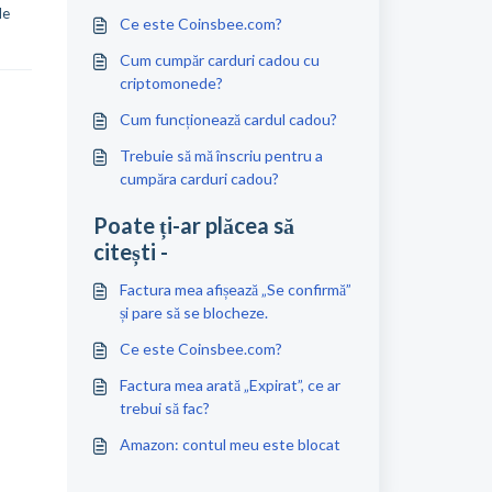
le
Ce este Coinsbee.com?
Cum cumpăr carduri cadou cu
criptomonede?
Cum funcționează cardul cadou?
Trebuie să mă înscriu pentru a
cumpăra carduri cadou?
Poate ți-ar plăcea să
citești -
Factura mea afișează „Se confirmă”
și pare să se blocheze.
Ce este Coinsbee.com?
Factura mea arată „Expirat”, ce ar
trebui să fac?
Amazon: contul meu este blocat