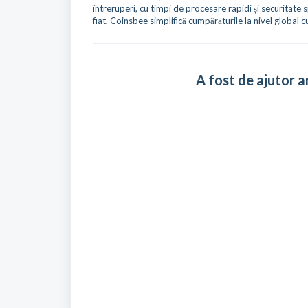
întreruperi, cu timpi de procesare rapidi și securitate 
fiat, Coinsbee simplifică cumpărăturile la nivel global 
A fost de ajutor a