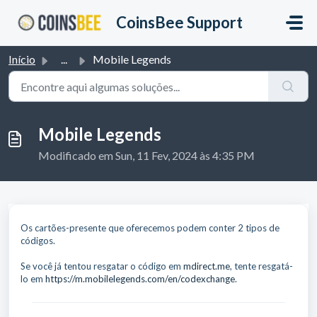
Avançar para o conteúdo principal
CoinsBee Support
Início
...
Mobile Legends
Mobile Legends
Modificado em Sun, 11 Fev, 2024 às 4:35 PM
Os cartões-presente que oferecemos podem conter 2 tipos de
códigos.
Se você já tentou resgatar o código em
mdirect.me
, tente resgatá-
lo em
https://m.mobilelegends.com/en/codexchange
.