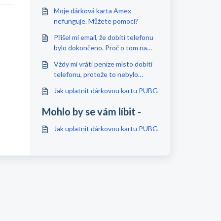
Moje dárková karta Amex
nefunguje. Můžete pomoci?
Přišel mi email, že dobití telefonu
bylo dokončeno. Proč o tom na
svém telefonu nic nevidím?
Vždy mi vrátí peníze místo dobití
telefonu, protože to nebylo
úspěšné. Proč?
Jak uplatnit dárkovou kartu PUBG
Mohlo by se vám líbit -
Jak uplatnit dárkovou kartu PUBG