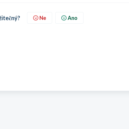
žitečný?
Ne
Ano