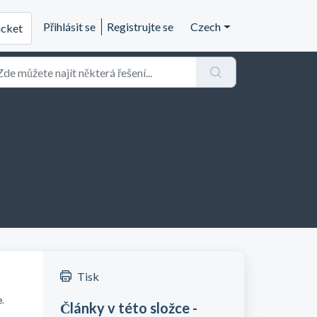
Přihlásit se
Registrujte se
Czech
icket
Tisk
e
.
Články v této složce -