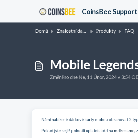
Přeskočit na hlavní obsah
CoinsBee Support
Domů
Znalostní databáze
Рrodukty
FAQ
Mobile Legend
Změněno dne Ne, 11 Únor, 2024 v 3:54
Námi nabízené dárkové karty mohou obsahovat 2 ty
Pokud jste se již pokusili uplatnit kód na
mdirect.me
, 