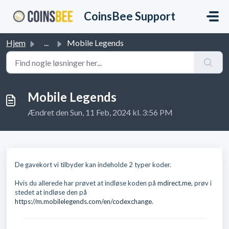
Gå til hovedindhold
CoinsBee Support
Hjem
...
Mobile Legends
Mobile Legends
Ændret den Sun, 11 Feb, 2024 kl. 3:56 PM
De gavekort vi tilbyder kan indeholde 2 typer koder.
Hvis du allerede har prøvet at indløse koden på
mdirect.me
, prøv i
stedet at indløse den på
https://m.mobilelegends.com/en/codexchange
.