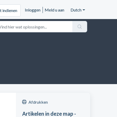
Inloggen
Meld u aan
Dutch
t indienen
Afdrukken
Artikelen in deze map -