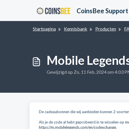
Doorgaan naar hoofdinhoud
CoinsBee Support
Startpagina
Kennisbank
Producten
F
Mobile Legend
Gewijzigd op Zo, 11 Feb, 2024 om 4:03 
De cadeaubonnen die wij aanbieden kunnen 2 soorten
Als je de code al hebt geprobeerd in te wisselen op
md
https://m.mobilelegends.com/en/codexchange
.