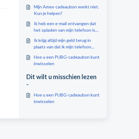
Mijn Amex-cadeaubon werkt niet.
Kun je helpen?
Ik heb een e-mail ontvangen dat
het opladen van mijn telefoon is
voltooid. Waarom zie ik hier niets
Ik krijg altijd mijn geld terug in
over op mijn telefoon?
plaats van dat ik mijn telefoon
moet opladen omdat het niet is
Hoe u een PUBG-cadeaubon kunt
gelukt. Waarom?
inwisselen
Dit wilt u misschien lezen
-
Hoe u een PUBG-cadeaubon kunt
inwisselen