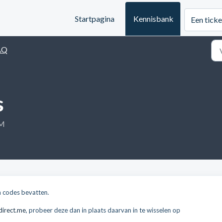
Startpagina
Kennisbank
Een ticke
AQ
s
PM
 codes bevatten.
irect.me
, probeer deze dan in plaats daarvan in te wisselen op