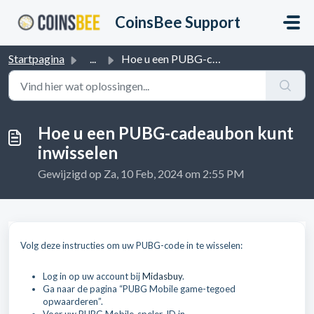
Doorgaan naar hoofdinhoud
CoinsBee Support
Startpagina
...
Hoe u een PUBG-cadeaubon kunt inwisselen
Hoe u een PUBG-cadeaubon kunt
inwisselen
Gewijzigd op Za, 10 Feb, 2024 om 2:55 PM
Volg deze instructies om uw PUBG-code in te wisselen:
Log in op uw account bij
Midasbuy
.
Ga naar de pagina “PUBG Mobile game-tegoed
opwaarderen”.