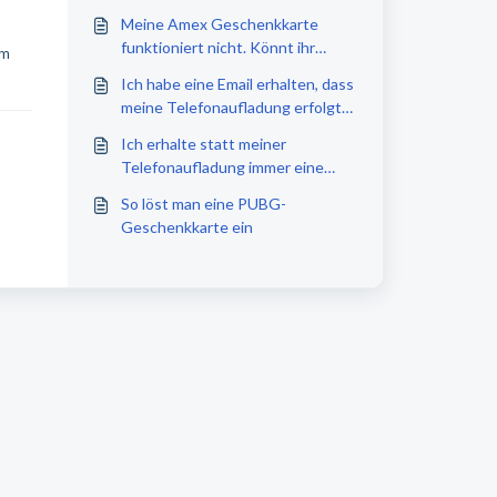
Meine Amex Geschenkkarte
funktioniert nicht. Könnt ihr
im
helfen?
Ich habe eine Email erhalten, dass
meine Telefonaufladung erfolgte.
Warum sehe ich davon nichts auf
Ich erhalte statt meiner
meinem Handy?
Telefonaufladung immer eine
Erstattung, weil es nicht
So löst man eine PUBG-
erfolgreich war. Wieso?
Geschenkkarte ein