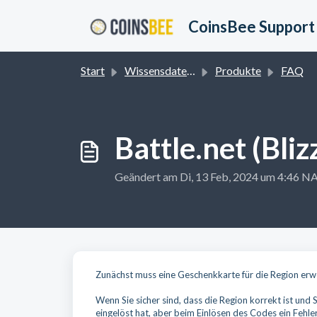
Zum hauptsächlichen Inhalt gehen
CoinsBee Support
Start
Wissensdatenbank
Produkte
FAQ
Battle.net (Bliz
Geändert am Di, 13 Feb, 2024 um 4:4
Zunächst muss eine Geschenkkarte für die Region erwo
Wenn Sie sicher sind, dass die Region korrekt ist und
eingelöst hat, aber beim Einlösen des Codes ein Fehler