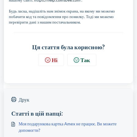
нашому сайті:
https://help.coinsbee.com
.
Будь ласка, надішліть нам знімок екрана, на якому ми можемо
побачити код та повідомлення про помилку. Тоді ми можемо
перевірити дані з нашим постачальником.
Ця стаття була корисною?
Ні
Так
Друк
Статті в цій папці:
Моя подарункова картка Amex не працює. Ви можете
допомогти?