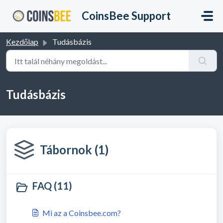
Kihagyás a tartalom megtartásához
CoinsBee Support
Kezdőlap
Tudásbázis
Tudásbázis
Tábornok (1)
FAQ (11)
Mi az a Coinsbee.com?