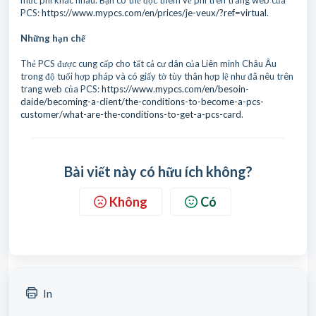
mức phí khác nhau. Bạn có thể đọc thêm về phí trên trang web của
PCS:
https://www.mypcs.com/en/prices/je-veux/?ref=virtual
.
Những hạn chế
Thẻ PCS được cung cấp cho tất cả cư dân của Liên minh Châu Âu
trong độ tuổi hợp pháp và có giấy tờ tùy thân hợp lệ như đã nêu trên
trang web của PCS:
https://www.mypcs.com/en/besoin-
daide/becoming-a-client/the-conditions-to-become-a-pcs-
customer/what-are-the-conditions-to-get-a-pcs-card
.
Bài viết này có hữu ích không?
Không
Có
In