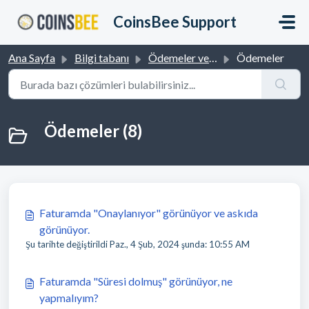
Ana içeriğe geç
CoinsBee Support
Ana Sayfa
Bilgi tabanı
Ödemeler ve Geri Ödemeler
Ödemeler
Ödemeler (8)
Faturamda "Onaylanıyor" görünüyor ve askıda
görünüyor.
Şu tarihte değiştirildi Paz., 4 Şub, 2024 şunda: 10:55 AM
Faturamda "Süresi dolmuş" görünüyor, ne
yapmalıyım?