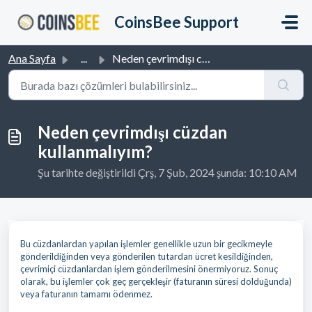
Ana içeriğe geç
CoinsBee Support
Ana Sayfa
...
Neden çevrimdışı cüzdan kullanmalıyım?
Neden çevrimdışı cüzdan
kullanmalıyım?
Şu tarihte değiştirildi Çrş, 7 Şub, 2024 şunda: 10:10 AM
Bu cüzdanlardan yapılan işlemler genellikle uzun bir gecikmeyle
gönderildiğinden veya gönderilen tutardan ücret kesildiğinden,
çevrimiçi cüzdanlardan işlem gönderilmesini önermiyoruz. Sonuç
olarak, bu işlemler çok geç gerçekleşir (faturanın süresi dolduğunda)
veya faturanın tamamı ödenmez.