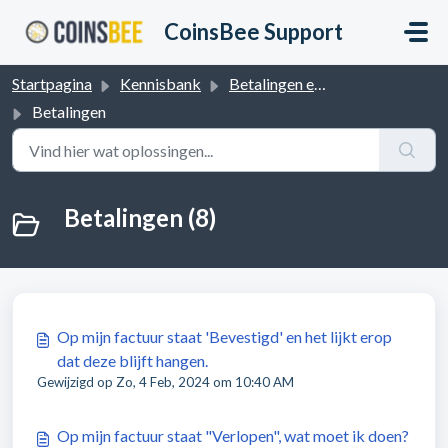
Doorgaan naar hoofdinhoud
CoinsBee Support
Startpagina
Kennisbank
Betalingen en Terugbetalingen
Betalingen
Betalingen (8)
Op mijn factuur staat 'Bevestigd' en het lijkt erop
dat deze blijft hangen.
Gewijzigd op Zo, 4 Feb, 2024 om 10:40 AM
Op mijn factuur staat "Verlopen", wat moet ik doen?