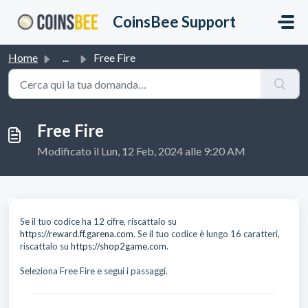
Salta al contenuto principale
CoinsBee Support
Home
...
Free Fire
Free Fire
Modificato il Lun, 12 Feb, 2024 alle 9:20 AM
Se il tuo codice ha 12 cifre, riscattalo su
https://reward.ff.garena.com
. Se il tuo codice è lungo 16 caratteri,
riscattalo su
https://shop2game.com
.
Seleziona Free Fire e segui i passaggi.