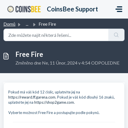
Přeskočit na hlavní obsah
CoinsBee Support
Domů
...
Free Fire
Free Fire
Změněno dne Ne, 11 Únor, 2024 v 4:54 ODPOLEDNE
Pokud má váš kód 12 číslic, uplatněte jej na
https://reward.ff.garena.com
. Pokud je váš kód dlouhý 16 znaků,
uplatněte jej na
https://shop2game.com
.
Vyberte možnost Free Fire a postupujte podle pokynů.