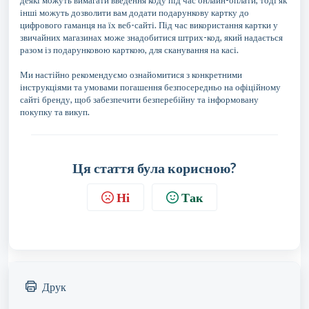
деякі можуть вимагати введення коду під час онлайн-оплати, тоді як
інші можуть дозволити вам додати подарункову картку до
цифрового гаманця на їх веб-сайті. Під час використання картки у
звичайних магазинах може знадобитися штрих-код, який надається
разом із подарунковою карткою, для сканування на касі.
Ми настійно рекомендуємо ознайомитися з конкретними
інструкціями та умовами погашення безпосередньо на офіційному
сайті бренду, щоб забезпечити безперебійну та інформовану
покупку та викуп.
Ця стаття була корисною?
Ні
Так
Друк