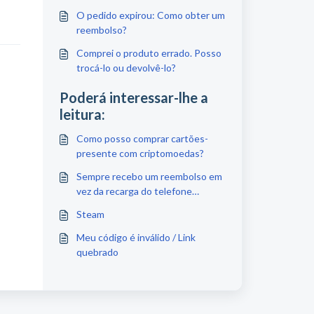
O pedido expirou: Como obter um
reembolso?
Comprei o produto errado. Posso
trocá-lo ou devolvê-lo?
Poderá interessar-lhe a
leitura:
Como posso comprar cartões-
presente com criptomoedas?
Sempre recebo um reembolso em
vez da recarga do telefone
porque não tive sucesso. Por
Steam
que?
Meu código é inválido / Link
quebrado