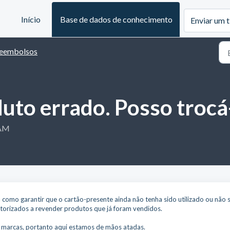
Início
Base de dados de conhecimento
Enviar um t
eembolsos
uto errado. Posso trocá-
 AM
á como garantir que o cartão-presente ainda não tenha sido utilizado ou não 
utorizados a revender produtos que já foram vendidos.
e marcas, portanto aqui estamos de mãos atadas.