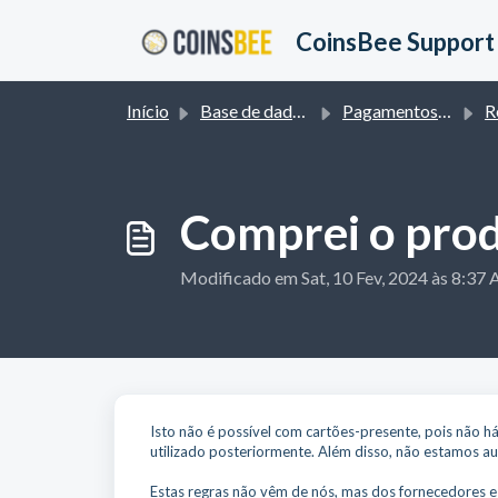
Avançar para o conteúdo principal
CoinsBee Support
Início
Base de dados de conhecimento
Pagamentos e Reembolsos
R
Comprei o prod
Modificado em Sat, 10 Fev, 2024 às 8:37
Isto não é possível com cartões-presente, pois não h
utilizado posteriormente. Além disso, não estamos a
Estas regras não vêm de nós, mas dos fornecedores 