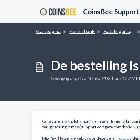
Doorgaan naar hoofdinhoud
CoinsBee Support
Startpagina
Kennisbank
Betalingen en Terugbetalingen
De bestelling is
Gewijzigd op Do, 8 Feb, 2024 om 12:49 
Coingate:
de snelste manier om geld terug te krijgen 
terugbetaling:
https://support.coingate.com/hc/en-us
MixPay:
Hetzelfde geldt voor deze betalingsprovider.