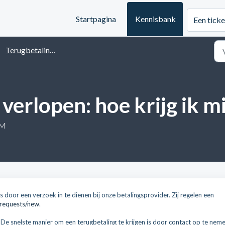
Startpagina
Kennisbank
Een ticke
Terugbetalingen
 verlopen: hoe krijg ik m
PM
is door een verzoek in te dienen bij onze betalingsprovider. Zij regelen een
/requests/new
.
 De snelste manier om een terugbetaling te krijgen is door contact op te nem