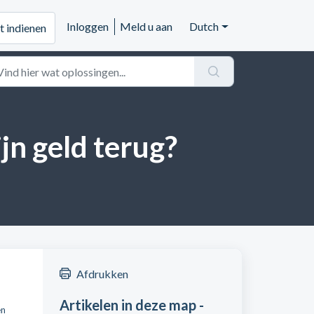
Inloggen
Meld u aan
Dutch
t indienen
ijn geld terug?
Afdrukken
Artikelen in deze map -
en