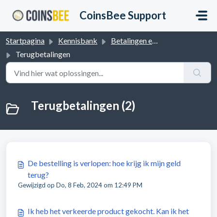
Doorgaan naar hoofdinhoud
CoinsBee Support
Startpagina
Kennisbank
Betalingen en Terugbetalingen
Terugbetalingen
Terugbetalingen (2)
De bestelling is verlopen: hoe krijg ik mijn geld
terug?
Gewijzigd op Do, 8 Feb, 2024 om 12:49 PM
Ik heb het verkeerde product gekocht. Kan ik het