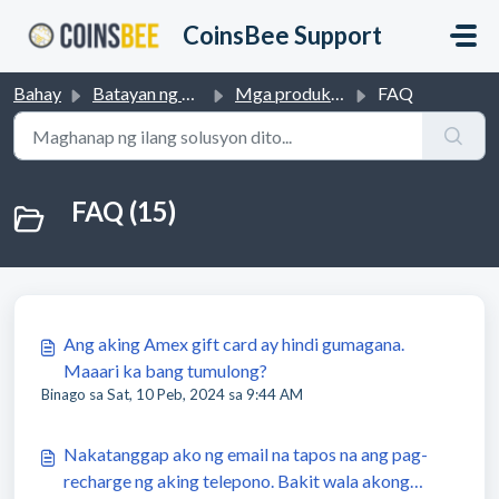
Lumaktaw sa pangunahing nilalaman
CoinsBee Support
Bahay
Batayan ng kaalaman
Mga produkto
FAQ
FAQ (15)
Ang aking Amex gift card ay hindi gumagana.
Maaari ka bang tumulong?
Binago sa Sat, 10 Peb, 2024 sa 9:44 AM
Nakatanggap ako ng email na tapos na ang pag-
recharge ng aking telepono. Bakit wala akong