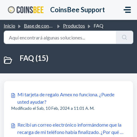
Saltar al contenido principal
CoinsBee Support
Inicio
Base de conocimientos
Productos
FAQ
FAQ (15)
Mi tarjeta de regalo Amex no funciona. ¿Puede
usted ayudar?
Modificado el Sab, 10 Feb, 2024 a 11:01 A. M.
Recibí un correo electrónico informándome que la
recarga de mi teléfono había finalizado. ¿Por qué no