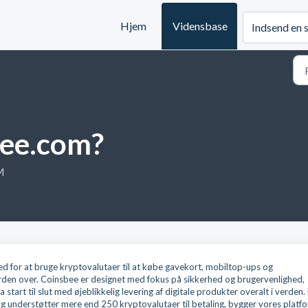
Hjem
Vidensbase
Indsend en 
bee.com?
M
ed for at bruge kryptovalutaer til at købe gavekort, mobiltop-ups og
verden over. Coinsbee er designet med fokus på sikkerhed og brugervenlighed,
 start til slut med øjeblikkelig levering af digitale produkter overalt i verden.
 understøtter mere end 250 kryptovalutaer til betaling, bygger vores platf