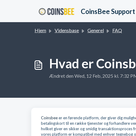
Gå til hovedindhold
CoinsBee Support
Hjem
Vidensbase
Generel
FAQ
Hvad er Coins
Ændret den Wed, 12 Feb, 2025 kl. 7:32 P
Coinsbee
er en førende platform, der giver dig muligh
betalingskort til en række tjenester og forhandlere 
hvilket giver en sikker og smidig transaktionsproces fra
vores platform er kompatibel med enhver tegnebog og