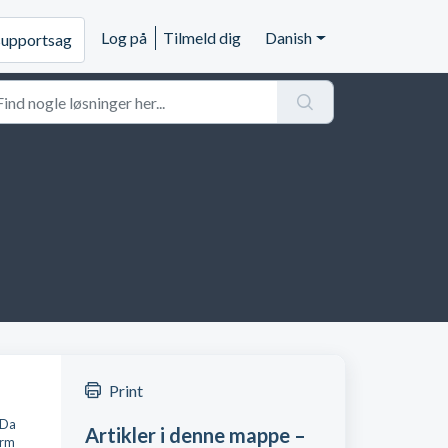
Log på
Tilmeld dig
Danish
supportsag
Print
 Da
Artikler i denne mappe –
orm