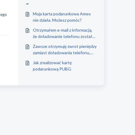
–
Moja karta podarunkowa Amex
jego
nie działa. Możesz pomóc?
Otrzymałem e-mail z informacją,
że doładowanie telefonu zostało
zakończone. Dlaczego nie widzę
Zawsze otrzymuję zwrot pieniędzy
nic na ten temat na moim
zamiast doładowania telefonu,
telefonie?
ponieważ nie udało się. Dlaczego?
Jak zrealizować kartę
podarunkową PUBG