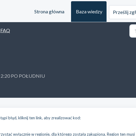
Strona główna
Baza wiedzy
Prześlij zg
FAQ
4 o 2:20 PO POŁUDNIU
pi błąd, kliknij ten link, aby zrealizować kod:
stać wyłącznie w regionie, dla którego została zakupiona. Region ten musi