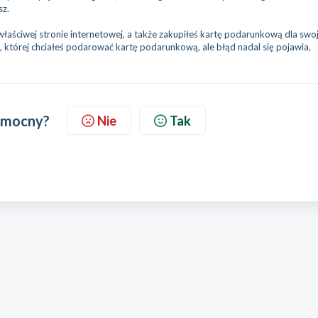
sz.
łaściwej stronie internetowej, a także zakupiłeś kartę podarunkową dla swo
 której chciałeś podarować kartę podarunkową, ale błąd nadal się pojawia,
pomocny?
Nie
Tak