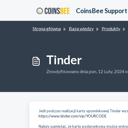
Przejdź do głównej treści
CoinsBee Support
Strona główna
Baza wiedzy
Produkty
Tinder
Zmodyfikowano dnia pon, 12 Luty, 202
Jeśli podczas realizacji karty upominkowej Tinder wystą
https://www.tinder.com/vip/YOURCODE
Należy pamiętać, że kartę podarunkową można wykorzy