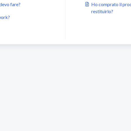
 devo fare?
Ho comprato il prod
restituirlo?
work?