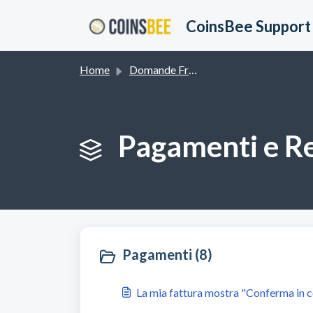
Salta al contenuto principale
CoinsBee Support
Home
Domande Frequenti (FAQ)
Pagamenti e Re
Pagamenti (8)
La mia fattura mostra "Conferma in c