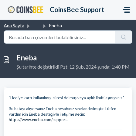
Ana içeriğe geç
CoinsBee Support
Ana Sayfa
...
Eneba
Eneba
Şu tarihte değiştirildi Pzt, 12 Şub, 2024 şunda: 1:48 PM
"Hediye kartı kullanılmış, süresi dolmuş veya aylık limiti aşmışsınız."
Bu hatayı alıyorsanız Eneba hesabınız sınırlandırılmıştır. Lütfen
yardım için Eneba desteğiyle iletişime geçin:
https://www.eneba.com/support
.