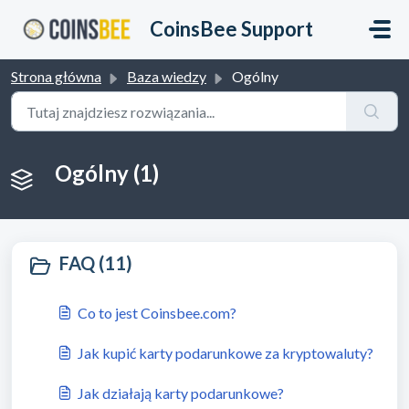
Przejdź do głównej treści
CoinsBee Support
Strona główna
Baza wiedzy
Ogólny
Ogólny (1)
FAQ (11)
Co to jest Coinsbee.com?
Jak kupić karty podarunkowe za kryptowaluty?
Jak działają karty podarunkowe?