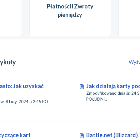
Płatności i Zwroty
pieniędzy
tykuły
Wyśw
sło: Jak uzyskać
Jak działają karty p
Zmodyfikowano dnia śr, 24 Sty, 20
POŁUDNIU
Luty, 2024 o 2:45 PO
tyczące kart
Battle.net (Blizzard)