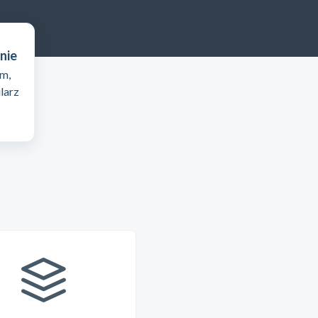
enie
m,
larz