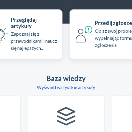
Przeglądaj
Prześlij zgłosz
artykuły
Opisz swój proble
Zapoznaj się z
wypełniając formu
przewodnikami i naucz
zgłoszenia
się najlepszych
praktyk z naszej bazy
wiedzy
Baza wiedzy
Wyświetl wszystkie artykuły