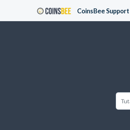
Przejdź do głównej treści
CoinsBee Support